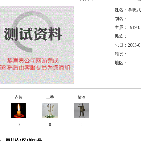
姓名：李晓武
别名：
生辰：1949-04
民族：
忌日：2003-01
籍贯：
地区：
点烛
上香
敬酒
0
0
0
：
樱花苑A区1排12号