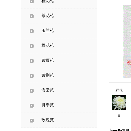
桂花苑
茶花苑
玉兰苑
樱花苑
紫薇苑
紫荆苑
海棠苑
鲜花
月季苑
0
玫瑰苑
上一条信息