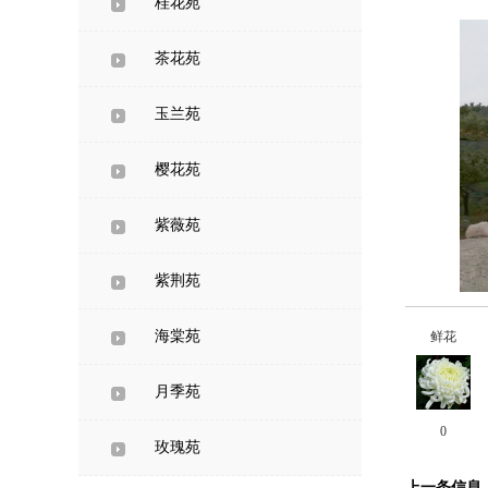
桂花苑
茶花苑
玉兰苑
樱花苑
紫薇苑
紫荆苑
海棠苑
鲜花
月季苑
0
玫瑰苑
上一条信息