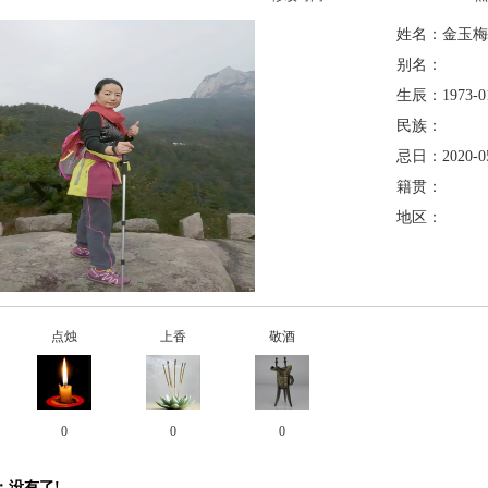
姓名：金玉梅
别名：
生辰：1973-01
民族：
忌日：2020-05
籍贯：
地区：
点烛
上香
敬酒
0
0
0
：没有了!