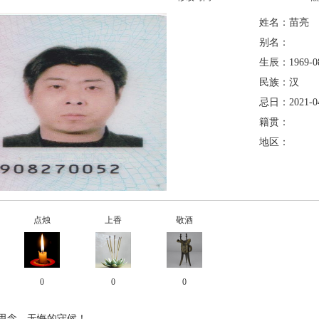
姓名：苗亮
别名：
生辰：1969-08
民族：汉
忌日：2021-04
籍贯：
地区：
点烛
上香
敬酒
0
0
0
思念，无悔的守候！