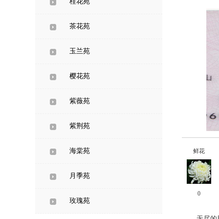
桂花苑
茶花苑
玉兰苑
樱花苑
紫薇苑
紫荆苑
海棠苑
鲜花
月季苑
0
玫瑰苑
无尽的