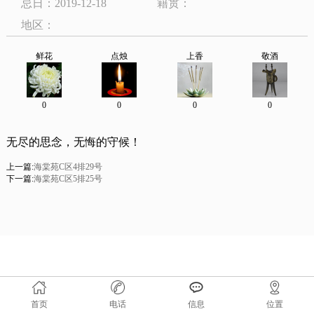
忌日：2019-12-18
籍贯：
地区：
鲜花
点烛
上香
敬酒
0
0
0
0
无尽的思念，无悔的守候！
上一篇:
海棠苑C区4排29号
下一篇:
海棠苑C区5排25号
首页
电话
信息
位置