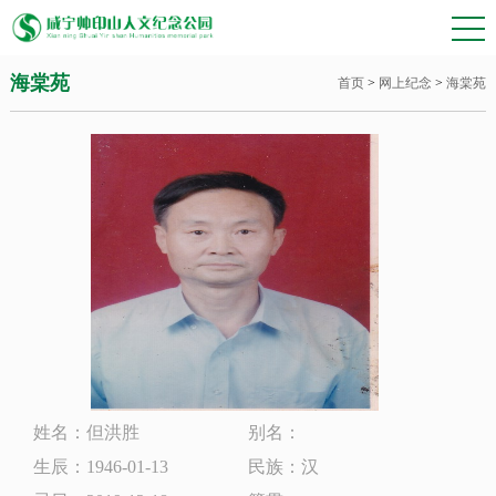
海棠苑
首页
>
网上纪念
>
海棠苑
姓名：但洪胜
别名：
生辰：1946-01-13
民族：汉